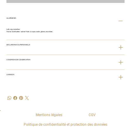
ALLERGENES
Lait, soja, noisettes.
Traces éventuelles : autres fruits à coque, oeufs, gluten, arachides.
DECLARATION NUTRITIONNELLE
CONDITIONS DE CONSERVATION
LIVRAISON
Mentions légales
CGV
Politique de confidentialité et protection des données