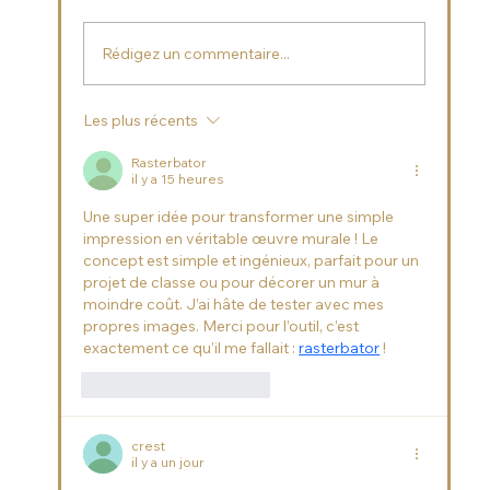
Rédigez un commentaire...
Les plus récents
Un vent estival souffle sur L’Eclair de
Génie Café ! ☀️ 🍦 🌈
Rasterbator
il y a 15 heures
Une super idée pour transformer une simple 
impression en véritable œuvre murale ! Le 
concept est simple et ingénieux, parfait pour un 
projet de classe ou pour décorer un mur à 
moindre coût. J’ai hâte de tester avec mes 
propres images. Merci pour l’outil, c’est 
exactement ce qu’il me fallait : 
rasterbator
 !
J'aime
Répondre
crest
il y a un jour