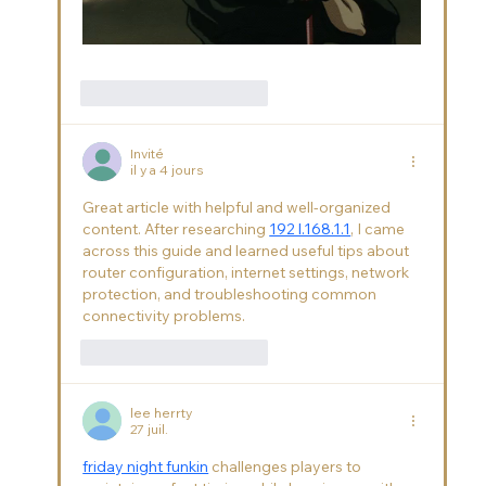
J'aime
Répondre
Invité
il y a 4 jours
Great article with helpful and well-organized 
content. After researching 
192 l.168.1.1
, I came 
across this guide and learned useful tips about 
router configuration, internet settings, network 
protection, and troubleshooting common 
connectivity problems.
J'aime
Répondre
lee herrty
27 juil.
friday night funkin
 challenges players to 