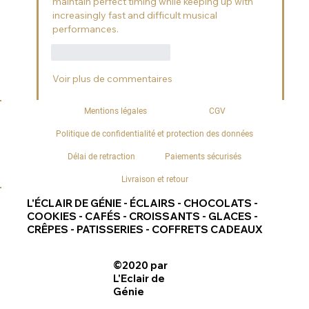
maintain perfect timing while keeping up with 
increasingly fast and difficult musical 
performances. 
J'aime
Répondre
Voir plus de commentaires
Mentions légales
CGV
Politique de confidentialité et protection des données
Délai de retraction
Paiements sécurisés
Livraison et retour
L'ÉCLAIR DE GÉNIE - ÉCLAIRS - CHOCOLATS -
COOKIES - CAFÉS - CROISSANTS - GLACES -
CRÊPES - PATISSERIES - COFFRETS CADEAUX
©2020 par
L'Eclair de
Génie