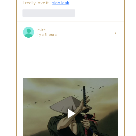
I really love it ,  
slab leak
J'aime
Répondre
Invité
il y a 3 jours
Septum perforasyonu, burun içerisindeki 
kıkırdak ve mukoza dokularını ilgilendiren önemli 
bir sağlık problemidir. Özellikle uzun süredir 
devam eden burun kuruluğu, kabuklanma ve 
kanama şikâyetlerinde 
Septum 
Perforasyonu
 ihtimali değerlendirilebilir. 