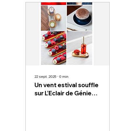
produits d’épicerie
chocolatés. Également
décliné en duo d’éclairs
ourson guimauve
Chocolat au lait , le plus
dur sera de choisir votre
préféré pour pouvoir
croquer dedans. ôté
épicerie les équipes ont
aussi saupoudré une
grande...
22 sept. 2025
∙
0
min
Un vent estival souffle
sur L’Eclair de Génie
Café ! ☀️ 🍦 🌈