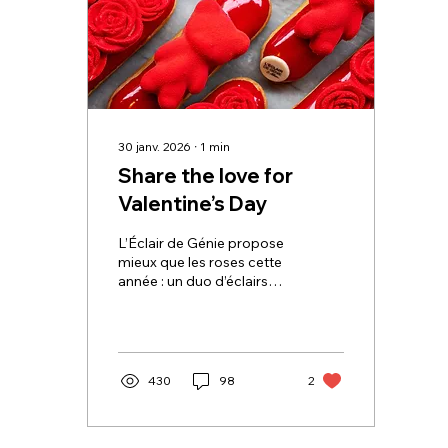
30 janv. 2026
∙
1
min
Share the love for
Valentine’s Day
L’Éclair de Génie propose
mieux que les roses cette
année : un duo d’éclairs
fleuris, parfumés à la
Vanille de Madagascar et
au coeur Rose Framboise.
Une attention délicate
pour celle ou celui qui
430
98
2
recevra ce joli bouquet
aux couleurs de l’amour
accompagné de nos