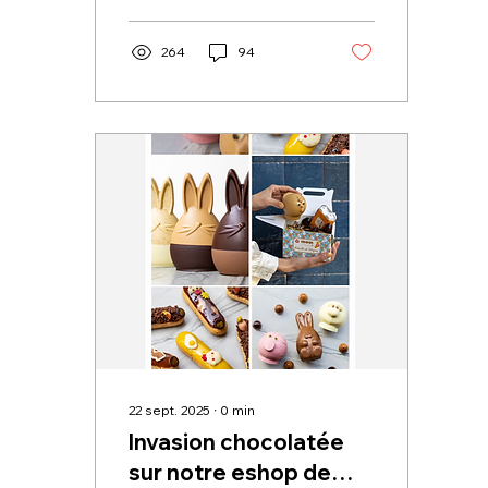
264
94
22 sept. 2025
∙
0
min
Invasion chocolatée
sur notre eshop de